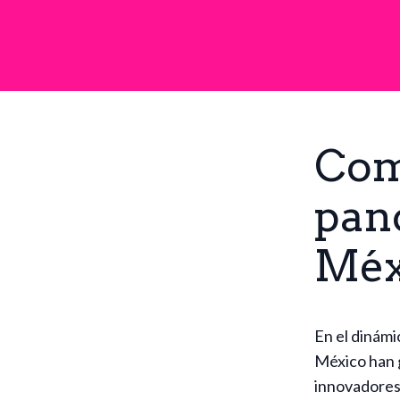
Com
pan
Méx
En el dinámi
México han g
innovadores 